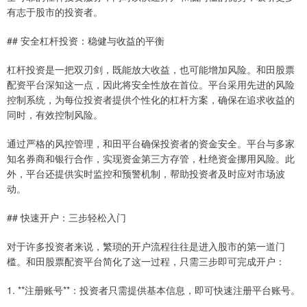
有志于股市的投资者。
## 安全杠杆投资：稳健与收益的平衡
杠杆投资是一把双刃剑，既能放大收益，也可能增加风险。和田股票
配资平台深知这一点，因此将安全性放在首位。平台采用先进的风险
控制系统，为每位投资者提供个性化的杠杆方案，确保在追求收益的
同时，有效控制风险。
通过严格的风控管理，和田平台确保投资者的资金安全。平台与多家
知名券商和银行合作，实现资金第三方存管，杜绝资金挪用风险。此
外，平台还提供实时监控和预警机制，帮助投资者及时应对市场波
动。
## 快速开户：三步轻松入门
对于许多投资者来说，繁琐的开户流程往往是进入股市的第一道门
槛。和田股票配资平台简化了这一过程，只需三步即可完成开户：
1. **注册账号**：投资者只需提供基本信息，即可快速注册平台账号。