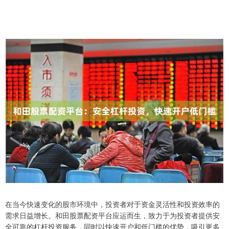
在当今快速变化的股市环境中，投资者对于资金灵活性和投资效率的
需求日益增长。和田股票配资平台应运而生，致力于为投资者提供安
全可靠的杠杆投资服务，同时以快速开户和低门槛的优势，吸引更多