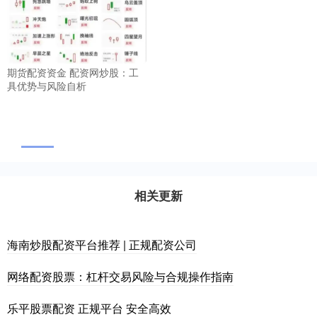
期货配资资金 配资网炒股：工
具优势与风险自析
相关更新
海南炒股配资平台推荐 | 正规配资公司
网络配资股票：杠杆交易风险与合规操作指南
乐平股票配资 正规平台 安全高效