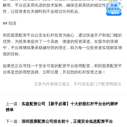
解答。平台还采用先进的技术架构，确保交易系统的稳定性和流畅
性，让投资者在关键时刻不会错过任何机会。
## 结语
和田股票配资平台以安全杠杆投资为核心，通过快速开户和低门槛的
优势，为投资者提供了一个高效、便捷的投资渠道。在股市的浪潮
中，平台将继续秉承稳健经营的理念，助力每一位投资者实现财富增
值的目标。
如果您正在寻找一个安全可靠的配资平台按周配资，和田股票配资平
台将是您的理想选择。立即注册，开启您的杠杆投资之旅！
文章为作者独立观点，不代表实盘门户配资网观点
上一篇：
实盘配资公司 【新手必看】十大炒股杠杆平台合约测评
榜单
下一篇：
深圳股票配资公司排名前十，正规安全低息配资平台