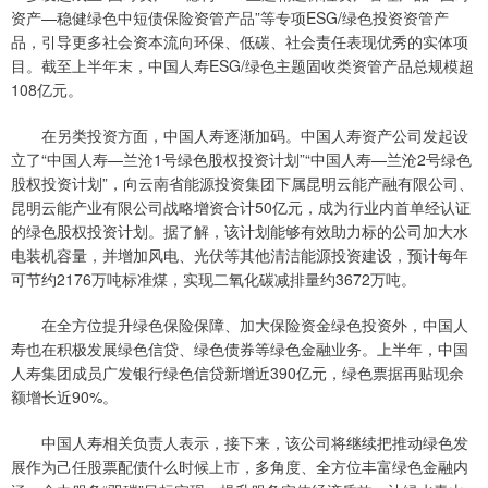
资产—稳健绿色中短债保险资管产品”等专项ESG/绿色投资资管产
品，引导更多社会资本流向环保、低碳、社会责任表现优秀的实体项
目。截至上半年末，中国人寿ESG/绿色主题固收类资管产品总规模超
108亿元。
在另类投资方面，中国人寿逐渐加码。中国人寿资产公司发起设
立了“中国人寿—兰沧1号绿色股权投资计划”“中国人寿—兰沧2号绿色
股权投资计划”，向云南省能源投资集团下属昆明云能产融有限公司、
昆明云能产业有限公司战略增资合计50亿元，成为行业内首单经认证
的绿色股权投资计划。据了解，该计划能够有效助力标的公司加大水
电装机容量，并增加风电、光伏等其他清洁能源投资建设，预计每年
可节约2176万吨标准煤，实现二氧化碳减排量约3672万吨。
在全方位提升绿色保险保障、加大保险资金绿色投资外，中国人
寿也在积极发展绿色信贷、绿色债券等绿色金融业务。上半年，中国
人寿集团成员广发银行绿色信贷新增近390亿元，绿色票据再贴现余
额增长近90%。
中国人寿相关负责人表示，接下来，该公司将继续把推动绿色发
展作为己任股票配债什么时候上市，多角度、全方位丰富绿色金融内