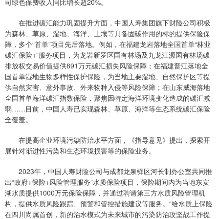
司绿色保费收入同比增长超20%。
在推进碳汇能力巩固提升方面，中国人寿集团旗下财险公司积极
为森林、草原、湿地、海洋、土壤等具备固碳作用的标的提供保险保
障，多个“首单”项目先后落地。例如，在福建龙岩落地全国首单“林业
碳汇保险+”服务项目，为龙岩新罗区国有林场及九龙江源国有林场碳
排放权交易价值提供891万元碳汇损失风险保障；在福建晋江落地全
国首单湿地生物多样性保护保险，为当地主要湿地、自然保护区等提
供自然灾害、意外事故、外来物种入侵等风险保障；在山东威海落地
全国首单海洋碳汇指数保险，聚焦因特定海洋环境变化造成的碳汇减
弱……目前，中国人寿已实现森林、草原、海洋等生态系统碳汇保险
全覆盖。
在提高企业环境污染防治水平方面，《指导意见》提出，探索开
展针对渐进性污染和生态环境损害等的保险业务。
2023年，中国人寿财险公司与成都龙泉驿区河长制办公室共同推
出“政府+保险+风险管理服务”水质保险项目，保险期间内为当地东安
湖水质提供1000万元保险保障，并通过聘请第三方水质风险管理机
构，提供水质风险跟踪、预警和管控措施建议等服务。“给水质上保险
在四川尚属首创，新的治水模式为未来城市的污染防治攻坚战工作提