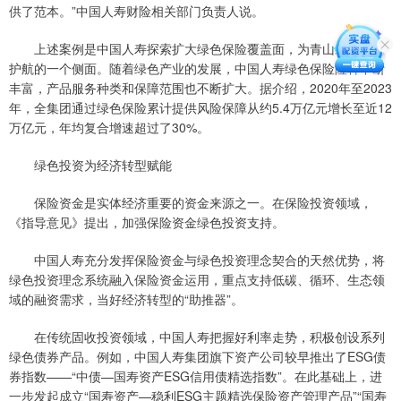
供了范本。”中国人寿财险相关部门负责人说。
上述案例是中国人寿探索扩大绿色保险覆盖面，为青山绿水保驾
护航的一个侧面。随着绿色产业的发展，中国人寿绿色保险险种不断
丰富，产品服务种类和保障范围也不断扩大。据介绍，2020年至2023
年，全集团通过绿色保险累计提供风险保障从约5.4万亿元增长至近12
万亿元，年均复合增速超过了30%。
绿色投资为经济转型赋能
保险资金是实体经济重要的资金来源之一。在保险投资领域，
《指导意见》提出，加强保险资金绿色投资支持。
中国人寿充分发挥保险资金与绿色投资理念契合的天然优势，将
绿色投资理念系统融入保险资金运用，重点支持低碳、循环、生态领
域的融资需求，当好经济转型的“助推器”。
在传统固收投资领域，中国人寿把握好利率走势，积极创设系列
绿色债券产品。例如，中国人寿集团旗下资产公司较早推出了ESG债
券指数——“中债—国寿资产ESG信用债精选指数”。在此基础上，进
一步发起成立“国寿资产—稳利ESG主题精选保险资产管理产品”“国寿