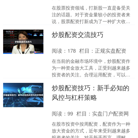
在股票投资领域，打新股一直是备受关
注的话题。对于资金量较小的投资者来
说，股票配资打新成为了一种扩大收益
可能性的方式。本文将为您详细介绍股
炒股配资交流技巧
票配资打新的核心技巧按月....
阅读：
178
栏目：
正规实盘配资
在当前的金融市场环境中，炒股配资作
为一种资金放大工具，正受到越来越多
投资者的关注。合理运用配资，可以在
控制风险的前提下提升资金使用效率。
炒股配资技巧：新手必知的
本文将分享几个实用的炒股....
风控与杠杆策略
阅读：
99
栏目：
实盘门户配资网
在股市投资中按周配资，配资作为一种
放大资金的方式，近年来受到越来越多
投资者的关注。对于新手而言，理解配