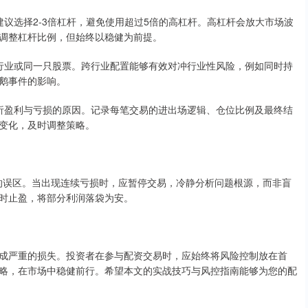
，建议选择2-3倍杠杆，避免使用超过5倍的高杠杆。高杠杆会放大市场波
调整杠杆比例，但始终以稳健为前提。
同一行业或同一只股票。跨行业配置能够有效对冲行业性风险，例如同时持
鹅事件的影响。
，分析盈利与亏损的原因。记录每笔交易的进出场逻辑、仓位比例及最终结
变化，及时调整策略。
”的误区。当出现连续亏损时，应暂停交易，冷静分析问题根源，而非盲
时止盈，将部分利润落袋为安。
成严重的损失。投资者在参与配资交易时，应始终将风险控制放在首
略，在市场中稳健前行。希望本文的实战技巧与风控指南能够为您的配