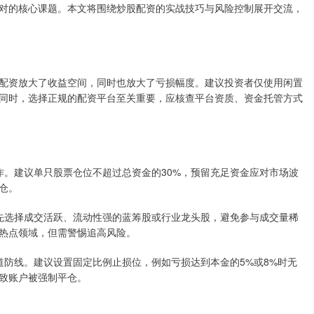
对的核心课题。本文将围绕炒股配资的实战技巧与风险控制展开交流，
配资放大了收益空间，同时也放大了亏损幅度。建议投资者仅使用闲置
同时，选择正规的配资平台至关重要，应核查平台资质、资金托管方式
仓操作。建议单只股票仓位不超过总资金的30%，预留充足资金应对市场波
仓。
。优先选择成交活跃、流动性强的蓝筹股或行业龙头股，避免参与成交量稀
热点领域，但需警惕追高风险。
第一道防线。建议设置固定比例止损位，例如亏损达到本金的5%或8%时无
致账户被强制平仓。