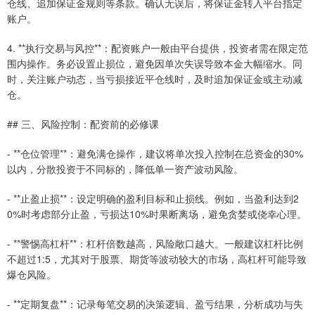
仓线、追加保证金规则等条款。确认无误后，将保证金转入平台指定
账户。
4. **执行交易与风控**：配资账户一般由平台提供，投资者需在限定范
围内操作。务必设置止损位，避免因单次失误导致本金大幅缩水。同
时，关注账户动态，当亏损接近平仓线时，及时追加保证金或主动减
仓。
## 三、风险控制：配资前的必修课
- **仓位管理**：避免满仓操作，建议将单次投入控制在总资金的30%
以内，分散投资于不同标的，降低单一资产波动风险。
- **止盈止损**：设定明确的盈利目标和止损线。例如，当盈利达到2
0%时考虑部分止盈，亏损达10%时果断离场，避免贪婪或侥幸心理。
- **警惕高杠杆**：杠杆倍数越高，风险敞口越大。一般建议杠杆比例
不超过1:5，尤其对于股票、期货等波动较大的市场，高杠杆可能导致
爆仓风险。
- **定期复盘**：记录每笔交易的决策逻辑、盈亏结果，分析成功与失